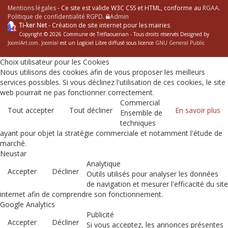
Mentions légales
- Ce site est valide W3C CSS et HTML, conforme au
RGAA
.
Politique de confidentialité RGPD
.
Admin
Ti-ker Net
- Création de site internet pour les mairies
Copyright © 2026 Commune de Tréflaouenan - Tous droits réservés Designed by
JoomlArt.com
.
Joomla!
est un Logiciel Libre diffusé sous licence
GNU General Public
Choix utilisateur pour les Cookies
Nous utilisons des cookies afin de vous proposer les meilleurs
services possibles. Si vous déclinez l'utilisation de ces cookies, le site
web pourrait ne pas fonctionner correctement.
Commercial
Tout accepter
Tout décliner
En savoir plus
Ensemble de
techniques
ayant pour objet la stratégie commerciale et notamment l'étude de
marché.
Neustar
Analytique
Accepter
Décliner
Outils utilisés pour analyser les données
de navigation et mesurer l'efficacité du site
internet afin de comprendre son fonctionnement.
Google Analytics
Publicité
Accepter
Décliner
Si vous acceptez, les annonces présentes