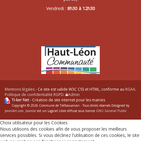
Vendredi :
8h30 à 12h30
Mentions légales
- Ce site est valide W3C CSS et HTML, conforme au
RGAA
.
Politique de confidentialité RGPD
.
Admin
Ti-ker Net
- Création de site internet pour les mairies
Copyright © 2026 Commune de Tréflaouenan - Tous droits réservés Designed by
JoomlArt.com
.
Joomla!
est un Logiciel Libre diffusé sous licence
GNU General Public
Choix utilisateur pour les Cookies
Nous utilisons des cookies afin de vous proposer les meilleurs
services possibles. Si vous déclinez l'utilisation de ces cookies, le site